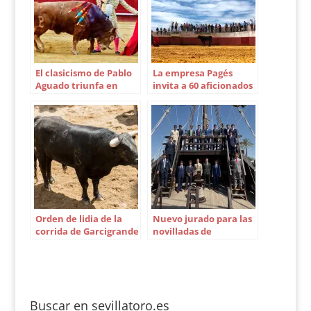
El clasicismo de Pablo
La empresa Pagés
Aguado triunfa en
invita a 60 aficionados
Valencia
a la finca de Soto de la
Fuente
Orden de lidia de la
Nuevo jurado para las
corrida de Garcigrande
novilladas de
en la 4ª de abono
promoción de Sevilla
Buscar en sevillatoro.es