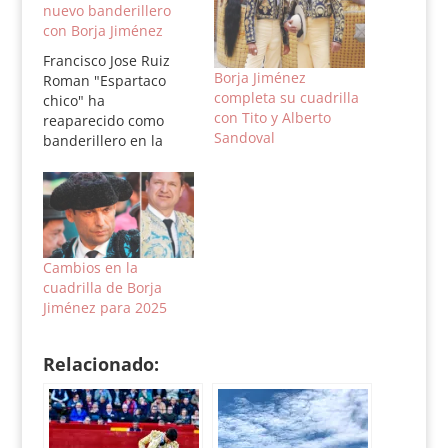
nuevo banderillero
con Borja Jiménez
Francisco Jose Ruiz
Borja Jiménez
Roman "Espartaco
completa su cuadrilla
chico" ha
con Tito y Alberto
reaparecido como
Sandoval
banderillero en la
plaza de toros de
Llodio en la cuadrilla
de Borja Jimenez en la
novillada de
ayer domingo 28 de
agosto. El torero de
Cambios en la
plata de Espartinas
cuadrilla de Borja
que llevaba 3 años
Jiménez para 2025
retirado de los ruedos
ha vuelto tras 3 meses
de…
Relacionado: