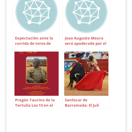
volverá a ser el
empresario de esta
localidad sevillana,
donde ya ejerció como
tal en la pasada
temporada.…
Expectación ante la
Joao Augusto Moura
corrida de toros de
será apoderado por el
Cuadri
ganadero Luis Garzón
Pregón Taurino de la
Sanlúcar de
Tertulia Los 13 en el
Barrameda: El Juli
Ateneo
indulta y Morante pide
un sobrero