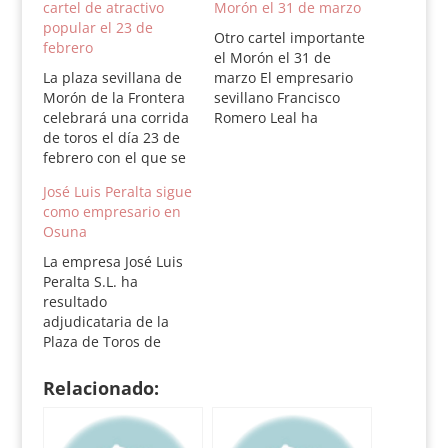
cartel de atractivo
Morón el 31 de marzo
popular el 23 de
Otro cartel importante
febrero
el Morón el 31 de
La plaza sevillana de
marzo El empresario
Morón de la Frontera
sevillano Francisco
celebrará una corrida
Romero Leal ha
de toros el día 23 de
cerrado la
febrero con el que se
contratación de otras
abrirá la temporada
tres figuras para la
José Luis Peralta sigue
en el coso taurino.
plaza de Morón
como empresario en
Tendrá lugar sábado
(Sevilla), que se está
Osuna
día 23 de febrero. La
convirtiendo en
empresa de Francisco
centro de expectación
La empresa José Luis
Romero ha optado por
en este comienzo de
Peralta S.L. ha
llevar gente a la plaza
temporada por el lujo
resultado
y…
de sus carteles y por…
adjudicataria de la
Plaza de Toros de
Osuna en el concurso
establecido por el
Relacionado:
ayuntamiento de la
villa ducal. El taurino
José Luis Peralta