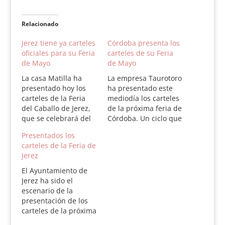
Relacionado
Jerez tiene ya carteles
Córdoba presenta los
oficiales para su Feria
carteles de su Feria
de Mayo
de Mayo
La casa Matilla ha
La empresa Taurotoro
presentado hoy los
ha presentado este
carteles de la Feria
mediodía los carteles
del Caballo de Jerez,
de la próxima feria de
que se celebrará del
Córdoba. Un ciclo que
12 al 17 de de mayo.
se compone de cinco
Presentados los
Los carteles son los
corridas de toros, dos
carteles de la Feria de
siguientes: Martes 12
novilladas con
Jerez
de Mayo. Novillada
picadores, una de
sin Picadores, con
rejones y un festejo
El Ayuntamiento de
novillos de Miguelin,
de promoción. En la
Jerez ha sido el
para Fran
feria harán doblete
escenario de la
Gómez, Jesus
los toreros locales
presentación de los
Gonzalez Rique, David
Finito de Córdoba y
carteles de la próxima
Galvan, J. Miguel
José…
Feria del Caballo. En