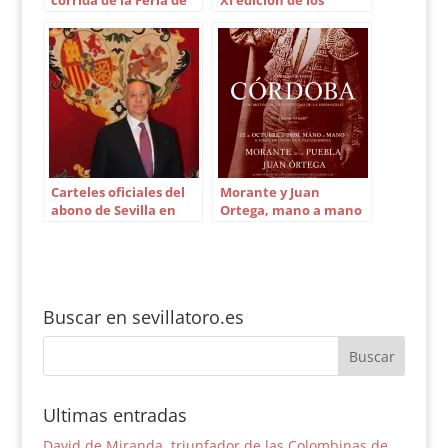
corrida de la Feria de
XI edición de los
San Jorge de 2015 en
Trofeos Pepe Luis
Zaragoza
Vázquez
Carteles oficiales del
Morante y Juan
abono de Sevilla en
Ortega, mano a mano
2016
el 12 de octubre en
Córdoba
Buscar en sevillatoro.es
Ultimas entradas
David de Miranda, triunfador de las Colombinas de