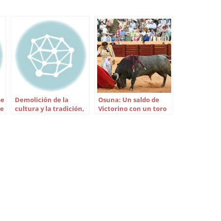
pe
Demolición de la
Osuna: Un saldo de
te
cultura y la tradición,
Victorino con un toro
por Diego Martínez
de bandera
González