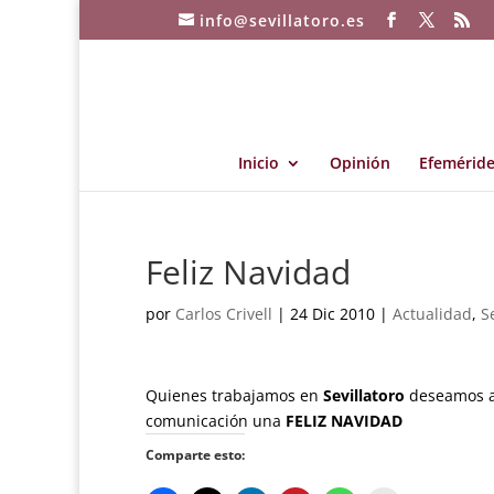
info@sevillatoro.es
Inicio
Opinión
Efeméride
Feliz Navidad
por
Carlos Crivell
|
24 Dic 2010
|
Actualidad
,
S
Quienes trabajamos en
Sevillatoro
deseamos a 
comunicación una
FELIZ NAVIDAD
Comparte esto: