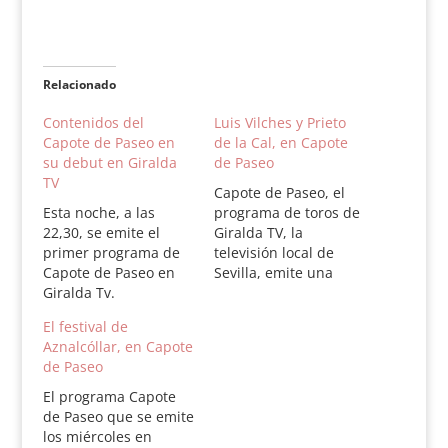
Relacionado
Contenidos del
Luis Vilches y Prieto
Capote de Paseo en
de la Cal, en Capote
su debut en Giralda
de Paseo
TV
Capote de Paseo, el
Esta noche, a las
programa de toros de
22,30, se emite el
Giralda TV, la
primer programa de
televisión local de
Capote de Paseo en
Sevilla, emite una
Giralda Tv.
nueva edición esta
El programa,
noche con contenidos
El festival de
presentado y dirigido
variados. Dirigido por
Aznalcóllar, en Capote
por Carlos Crivell con
Carlos Crivell, en el
de Paseo
la colaboración de
apartado de noticias
José Luis López tiene
se presenta el cartel
El programa Capote
los siguientes
de Valdés para la
de Paseo que se emite
contenidos: Recuerdo
temporada 2012 en
los miércoles en