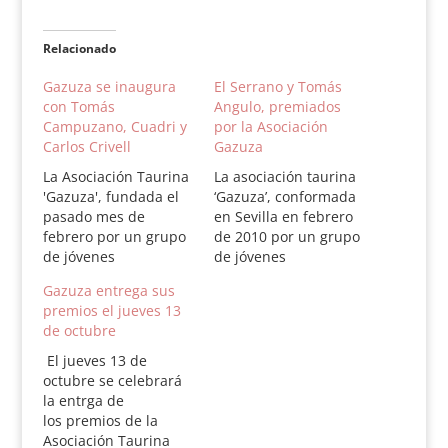
Relacionado
Gazuza se inaugura
El Serrano y Tomás
con Tomás
Angulo, premiados
Campuzano, Cuadri y
por la Asociación
Carlos Crivell
Gazuza
La Asociación Taurina
La asociación taurina
'Gazuza', fundada el
‘Gazuza’, conformada
pasado mes de
en Sevilla en febrero
febrero por un grupo
de 2010 por un grupo
de jóvenes
de jóvenes
aficionados que con
aficionados que con
Gazuza entrega sus
fines benéficos
fines benéficos
premios el jueves 13
pretenden fomentar
pretenden fomentar
de octubre
la Fiesta y a los
la Fiesta y a los
nuevos valores de la
nuevos valores de la
El jueves 13 de
tauromaquia,
tauromaquia, se
octubre se celebrará
organiza su primera
reunió el pasado
la entrga de
tertulia titulada 'El
jueves tras el último
los premios de la
toreo en el siglo XXI' y
festejo de promoción
Asociación Taurina