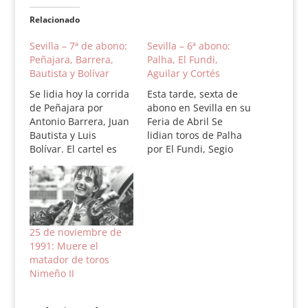
Relacionado
Sevilla – 7ª de abono:
Sevilla – 6ª abono:
Peñajara, Barrera,
Palha, El Fundi,
Bautista y Bolívar
Aguilar y Cortés
Se lidia hoy la corrida
Esta tarde, sexta de
de Peñajara por
abono en Sevilla en su
Antonio Barrera, Juan
Feria de Abril Se
Bautista y Luis
lidian toros de Palha
Bolívar. El cartel es
por El Fundi, Segio
internacional con un
Aguilar y Salvador
español, un francés y
Cortés. El orden de
un colombiano. El
salida de los toros es
oreden de lidia es el
el siguiente: 1º
siguiente: 1º Número
Número 645.
101. Alcabuzo. Negro
Lumbrero. Negro. 505
25 de noviembre de
mulato. 530 kilos. 2º
kilos. 2º Número 138.
1991: Muere el
Número 21.
Cardón. Negro. 540
matador de toros
Fabriquito. Negro
kilos. 3º…
Nimeño II
mulato. 581 kilos. 3º…