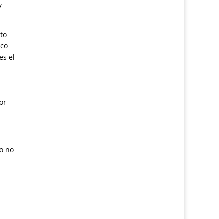
y
to
nco
es el
or
Yo no
l