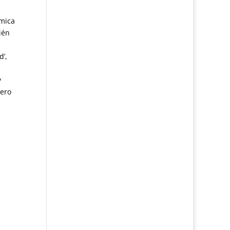
émica
ién
d’,
y
pero