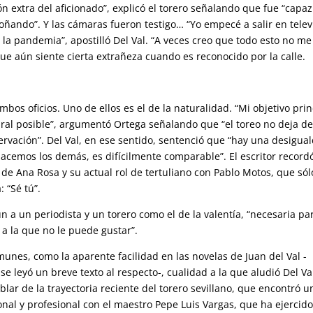
ón extra del aficionado”, explicó el torero señalando que fue “capa
soñando”. Y las cámaras fueron testigo… “Yo empecé a salir en telev
la pandemia”, apostilló Del Val. “A veces creo que todo esto no me
ue aún siente cierta extrañeza cuando es reconocido por la calle.
os oficios. Uno de ellos es el de la naturalidad. “Mi objetivo prin
tural posible”, argumentó Ortega señalando que “el toreo no deja de
ervación”. Del Val, en ese sentido, sentenció que “hay una desigua
hacemos los demás, es difícilmente comparable”. El escritor record
de Ana Rosa y su actual rol de tertuliano con Pablo Motos, que sól
 “Sé tú”.
 a un periodista y un torero como el de la valentía, “necesaria pa
a la que no le puede gustar”.
nes, como la aparente facilidad en las novelas de Juan del Val -
e leyó un breve texto al respecto-, cualidad a la que aludió Del Va
blar de la trayectoria reciente del torero sevillano, que encontró u
onal y profesional con el maestro Pepe Luis Vargas, que ha ejercido