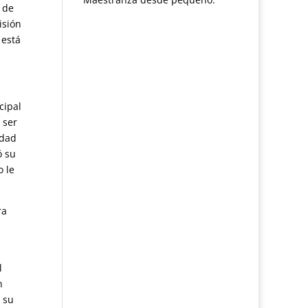
z de
isión
 está
cipal
 ser
ldad
ó su
o le
ra
l
n
 su