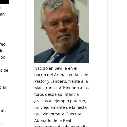
de
ran
reo
dos,
con
a
Nacido en Sevilla en el
es de
barrio del Arenal, en la calle
Pastor y Landero, frente a la
blar
Maestranza. Aficionado a los
toros desde su infancia
gracias al ejemplo paterno,
un viejo amante de la fiesta
uó a
que vio torear a Guerrita.
Abonado de la Real
es,
Maestranza desde pequeño.