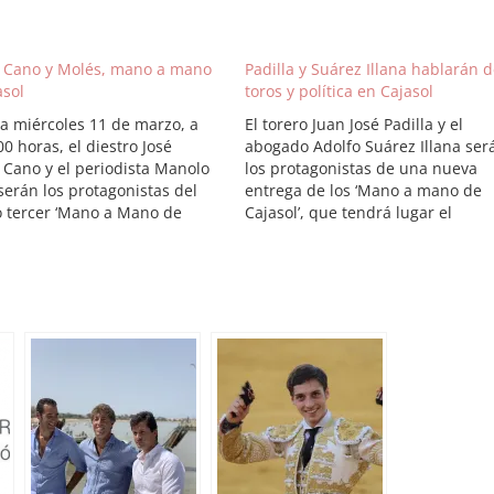
 Cano y Molés, mano a mano
Padilla y Suárez Illana hablarán 
asol
toros y política en Cajasol
 miércoles 11 de marzo, a
El torero Juan José Padilla y el
00 horas, el diestro José
abogado Adolfo Suárez Illana ser
 Cano y el periodista Manolo
los protagonistas de una nueva
serán los protagonistas del
entrega de los ‘Mano a mano de
 tercer ‘Mano a Mano de
Cajasol’, que tendrá lugar el
’. El encuentro, bajo el título
miércoles 4 de febrero a las 20:3
o y la crítica taurina’, tendrá
en la Sala Joaquín Turina del Cen
n la Sala Joaquín Turina del
Cultural Cajasol, calle Laraña,
o…
número 4 de…