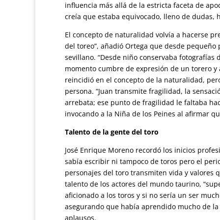
influencia más allá de la estricta faceta de ap
creía que estaba equivocado, lleno de dudas, 
El concepto de naturalidad volvía a hacerse p
del toreo”, añadió Ortega que desde pequeño 
sevillano. “Desde niño conservaba fotografías
momento cumbre de expresión de un torero y a 
reincidió en el concepto de la naturalidad, pero
persona. “Juan transmite fragilidad, la sensa
arrebata; ese punto de fragilidad le faltaba ha
invocando a la Niña de los Peines al afirmar qu
Talento de la gente del toro
José Enrique Moreno recordó los inicios profes
sabía escribir ni tampoco de toros pero el pe
personajes del toro transmiten vida y valores q
talento de los actores del mundo taurino, “sup
aficionado a los toros y si no sería un ser muc
asegurando que había aprendido mucho de la vid
aplausos.