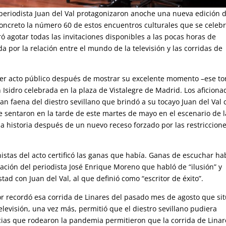
y periodista Juan del Val protagonizaron anoche una nueva edición 
oncreto la número 60 de estos encuentros culturales que se celeb
ró agotar todas las invitaciones disponibles a las pocas horas de
a por la relación entre el mundo de la televisión y las corridas de
er acto público después de mostrar su excelente momento –ese to
n Isidro celebrada en la plaza de Vistalegre de Madrid. Los aficiona
an faena del diestro sevillano que brindó a su tocayo Juan del Val 
se sentaron en la tarde de este martes de mayo en el escenario de l
a historia después de un nuevo receso forzado por las restriccion
nistas del acto certificó las ganas que había. Ganas de escuchar ha
ación del periodista José Enrique Moreno que habló de “ilusión” y
ad con Juan del Val, al que definió como “escritor de éxito”.
r recordó esa corrida de Linares del pasado mes de agosto que sit
elevisión, una vez más, permitió que el diestro sevillano pudiera
ancias que rodearon la pandemia permitieron que la corrida de Linar