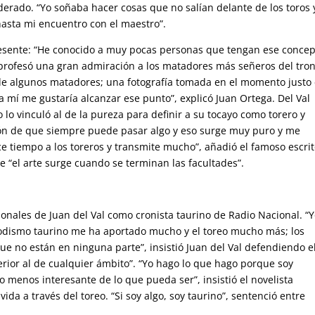
oderado. “Yo soñaba hacer cosas que no salían delante de los toros 
hasta mi encuentro con el maestro”.
resente: “He conocido a muy pocas personas que tengan ese concep
profesó una gran admiración a los matadores más señeros del tro
 de algunos matadores; una fotografía tomada en el momento justo 
mí me gustaría alcanzar ese punto”, explicó Juan Ortega. Del Val
 lo vinculó al de la pureza para definir a su tocayo como torero y
ción de que siempre puede pasar algo y eso surge muy puro y me
ce tiempo a los toreros y transmite mucho”, añadió el famoso escrit
e “el arte surge cuando se terminan las facultades”.
ionales de Juan del Val como cronista taurino de Radio Nacional. “
riodismo taurino me ha aportado mucho y el toreo mucho más; los
ue no están en ninguna parte”, insistió Juan del Val defendiendo e
erior al de cualquier ámbito”. “Yo hago lo que hago porque soy
ho menos interesante de lo que pueda ser”, insistió el novelista
a a través del toreo. “Si soy algo, soy taurino”, sentenció entre