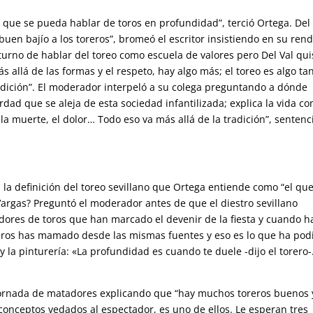
s que se pueda hablar de toros en profundidad”, terció Ortega. Del 
buen bajío a los toreros”, bromeó el escritor insistiendo en su ren
turno de hablar del toreo como escuela de valores pero Del Val qui
 allá de las formas y el respeto, hay algo más; el toreo es algo ta
dición”. El moderador interpeló a su colega preguntando a dónde
erdad que se aleja de esta sociedad infantilizada; explica la vida c
o, la muerte, el dolor… Todo eso va más allá de la tradición”, sentenc
la definición del toreo sevillano que Ortega entiende como “el que
Vargas? Preguntó el moderador antes de que el diestro sevillano
dores de toros que han marcado el devenir de la fiesta y cuando h
reros has mamado desde las mismas fuentes y eso es lo que ha pod
 la pinturería: «La profundidad es cuando te duele -dijo el torero-.
 hornada de matadores explicando que “hay muchos toreros buenos 
 conceptos vedados al espectador, es uno de ellos. Le esperan tres