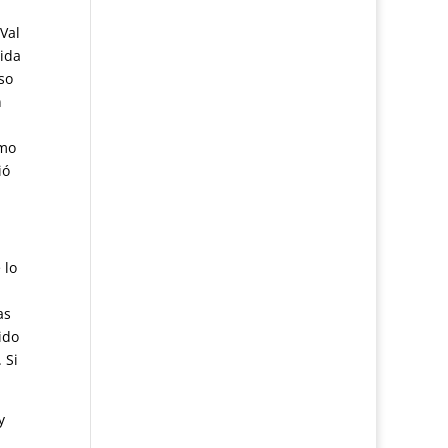
Val
dida
so
n
omo
ió
 lo
as
ido
 Si
y