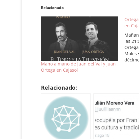
Relacionado
Ortega
en Caj
Mañana
las 21:
Ortega
Moles 
décimo
Mano a mano de Juan del Val y Juan
Cajasol
Ortega en Cajasol
‘El tor
lugar e
Centr
Relacionado: