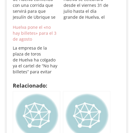
con una corrida que
desde el viernes 31 de
servirá para que
julio hasta el día
Jesulín de Ubrique se
grande de Huelva, el
despida de la plaza
tradicional 3 de
Huelva pone el «no
de La Merced. En
agosto,
hay billetes» para el 3
compañía de El
lunes. Será una
de agosto
Cordobés y Salvador
Feria special porque
Vega, lidiará una
se celebra el 25
La empresa de la
corrida de José Luis
aniversario de la
plaza de toros
Pereda. Este festejo
reinauguración de la
de Huelva ha colgado
será ofrecido por
centenaria plaza de
ya el cartel de “No hay
Canal Sur en directo.
La Merced. Huelva va
billetes” para evitar
La…
a tener el privilegio de
colas innecesarias
ser una de…
desde esta noche en
Relacionado:
las taquillas de la
plaza de toros, que se
abren mañana. Las
taquillas de la Plaza
de Toros La Merced
muestran ya el cartel
de “No…