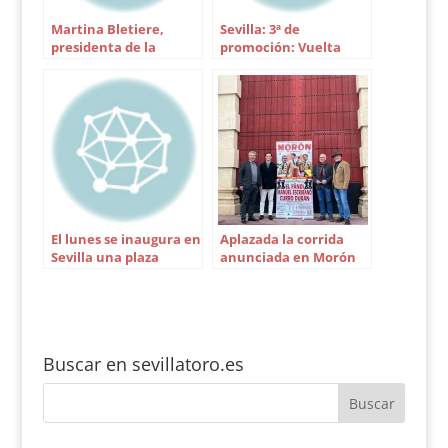
Martina Bletiere,
Sevilla: 3ª de
presidenta de la
promoción: Vuelta
Tertulia Los 13
para la murciana
Conchi Ríos
El lunes se inaugura en
Aplazada la corrida
Sevilla una plaza
anunciada en Morón
dedicada al alguacilillo
de la Frontera
Quini
Buscar en sevillatoro.es