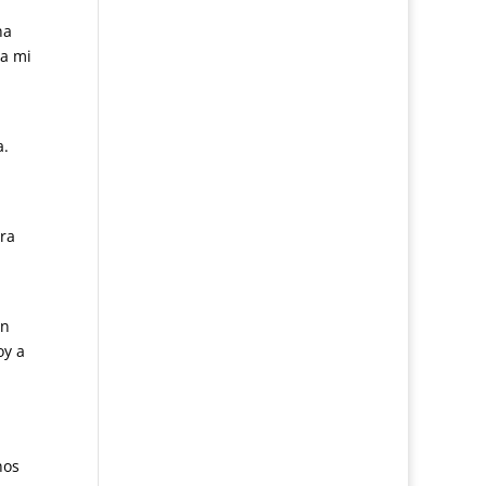
na
 a mi
a.
ara
ón
oy a
nos