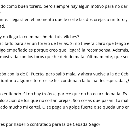
ido como buen torero, pero siempre hay algún motivo para no dar 
?
te. Llegará en el momento que le corte las dos orejas a un toro y
ad.
 no llega la culminación de Luis Vilches?
citado para ser un torero de ferias. Si no tuviera claro que tengo 
i sigo empeñado es porque creo que llegará la recompensa. Además
mostrada con los toros que he debido matar últimamente, que so
n con la de El Puerto, pero salió mala, y ahora vuelve a la de Ce
 triunfar a algunos toreros se les condena a la lucha desesperada. ¿
 lo entiendo. Si no hay trofeos, parece que no ha ocurrido nada. Es
locación de los que no cortan orejas. Son cosas que pasan. Lo mal
rado mucho mi cartel. O se pega un golpe fuerte o se queda uno en
gés por haberlo contratado para la de Cebada Gago?