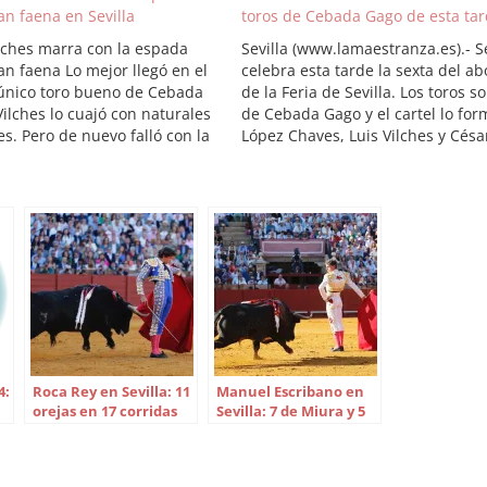
an faena en Sevilla
toros de Cebada Gago de esta ta
ilches marra con la espada
Sevilla (www.lamaestranza.es).- S
an faena Lo mejor llegó en el
celebra esta tarde la sexta del a
 único toro bueno de Cebada
de la Feria de Sevilla. Los toros s
ilches lo cuajó con naturales
de Cebada Gago y el cartel lo fo
s. Pero de nuevo falló con la
López Chaves, Luis Vilches y Césa
 El resto, poco o nada.
Girón. Orden de lidia: 1º. Número
 Gago / Curro Díaz, Robleño y
95. Serranito. Negro. 501 kilos. L
lches. Seis toros…
Chaves 2º. Número 51. Despeinad
Cárdeno…
4:
Roca Rey en Sevilla: 11
Manuel Escribano en
orejas en 17 corridas
Sevilla: 7 de Miura y 5
de toros
de Victorino Martín