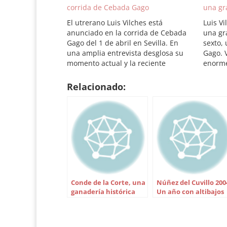
corrida de Cebada Gago
una gr
El utrerano Luis Vilches está
Luis V
anunciado en la corrida de Cebada
una gr
Gago del 1 de abril en Sevilla. En
sexto,
una amplia entrevista desglosa su
Gago. V
momento actual y la reciente
enorme
ruptura con Francisco Romero.
espada.
Cebada
Relacionado:
Luis Vi
Conde de la Corte, una
Núñez del Cuvillo 200
ganadería histórica
Un año con altibajos