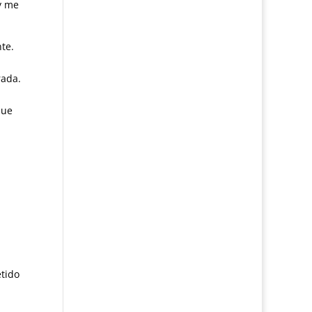
y me
te.
rada.
que
tido