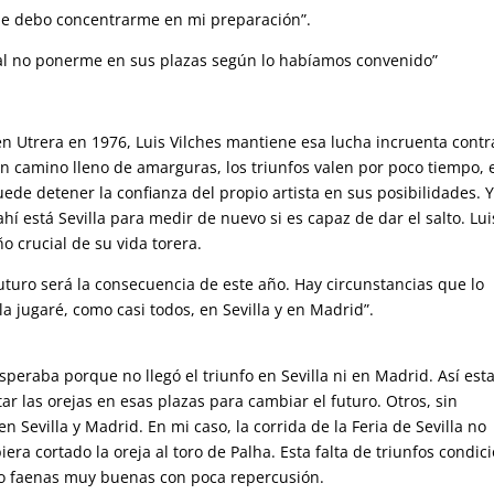
ue debo concentrarme en mi preparación”.
 al no ponerme en sus plazas según lo habíamos convenido”
n Utrera en 1976, Luis Vilches mantiene esa lucha incruenta contr
un camino lleno de amarguras, los triunfos valen por poco tiempo, 
de detener la confianza del propio artista en sus posibilidades. Y
hí está Sevilla para medir de nuevo si es capaz de dar el salto. Lui
o crucial de su vida torera.
turo será la consecuencia de este año. Hay circunstancias que lo
a jugaré, como casi todos, en Sevilla y en Madrid”.
peraba porque no llegó el triunfo en Sevilla ni en Madrid. Así es
ar las orejas en esas plazas para cambiar el futuro. Otros, sin
Sevilla y Madrid. En mi caso, la corrida de la Feria de Sevilla no
era cortado la oreja al toro de Palha. Esta falta de triunfos condic
o faenas muy buenas con poca repercusión.