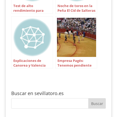
presentación, flojos y
Test de alto
Noche de toros en la
de…
rendimiento para
Peña El Cid de Salteras
Escribano y Padilla
Explicaciones de
Empresa Pagés:
Canorea y Valencia
Tenemos pendiente
sobre los carteles de
vernos en la
Sevilla
Maestranza
Buscar en sevillatoro.es