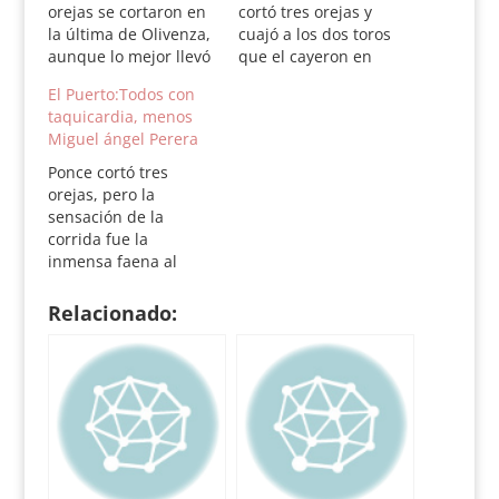
orejas se cortaron en
cortó tres orejas y
la última de Olivenza,
cuajó a los dos toros
aunque lo mejor llevó
que el cayeron en
la firma de Miguel
suerte. El primero de
El Puerto:Todos con
Ángel Perera. La
Román Sorando,
taquicardia, menos
corrida de Zalduendo
excelente, fue
Miguel ángel Perera
fue muy buena con
premiado con la
un cuarto excepcional
vuelta al ruedo. Muy
Ponce cortó tres
por bravura, aunque
mal estuvo Javier
orejas, pero la
ponce no lo vuajó
Conde y cumplidor sin
sensación de la
como debiera. Ferrera
calidad, el local
corrida fue la
estuvo animoso.
Joselito Ortega, que se
inmensa faena al
Ganadería: seis toros
aprovechó…
sexto de Perera, sólo
de Zalduendo,…
premiada con una
Relacionado:
oreja por culpa de la
espada. Galloso
violvión forma ni
sitio. Cinco toros de
Santiago Domecq y
uno, cuarto, de Ana
María Bohórquez,
discretos de