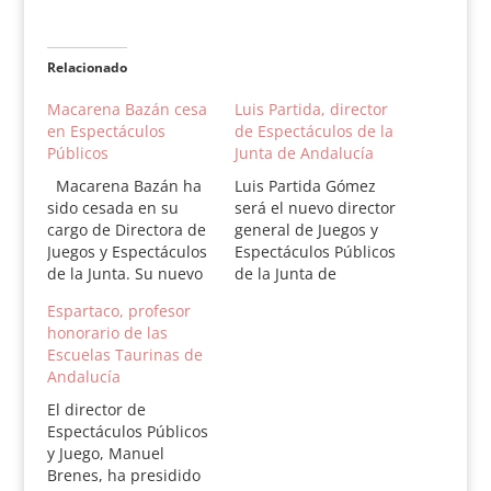
Relacionado
Macarena Bazán cesa
Luis Partida, director
en Espectáculos
de Espectáculos de la
Públicos
Junta de Andalucía
Macarena Bazán ha
Luis Partida Gómez
sido cesada en su
será el nuevo director
cargo de Directora de
general de Juegos y
Juegos y Espectáculos
Espectáculos Públicos
de la Junta. Su nuevo
de la Junta de
puesto será la
Andalucía. Así lo ha
Espartaco, profesor
Secretaría General
decidido el equipo de
honorario de las
Técnica de Medio de
Gobierno de esta
Escuelas Taurinas de
Ambiente. Su
institución una
Andalucía
sucesor será el
semana después de la
gaditano Manuel
dimisión de Manuel
El director de
Brenes Rivas Manuel
Brenes, que
Espectáculos Públicos
Brenes Rivas (Cádiz,
ostentaba el cargo
y Juego, Manuel
1950) es diplomado
hasta entonces. El
Brenes, ha presidido