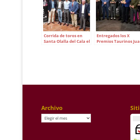
Corrida de toros en
Entregados los X
Santa Olalla del Cala el
Premios Taurinos Ju
22 de octubre
Belmonte
Archivo
Sit
Archivo