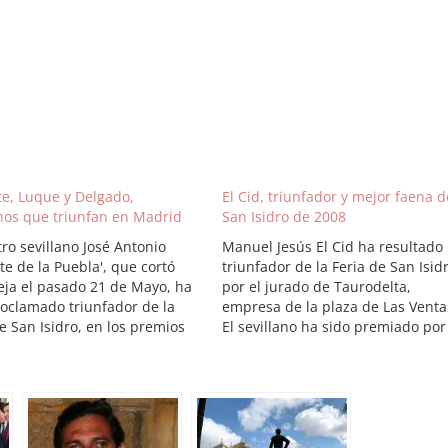
e, Luque y Delgado,
El Cid, triunfador y mejor faena d
anos que triunfan en Madrid
San Isidro de 2008
tro sevillano José Antonio
Manuel Jesús El Cid ha resultado
te de la Puebla', que cortó
triunfador de la Feria de San Isid
eja el pasado 21 de Mayo, ha
por el jurado de Taurodelta,
roclamado triunfador de la
empresa de la plaza de Las Venta
e San Isidro, en los premios
El sevillano ha sido premiado por
es de la feria. Una vez
sus actuaciones de los días 15 y 
ado el ciclo isidril, el jurado de
de mayo según el jurado. El resto
emios Taurodelta, compuesto
triunfadores de San…
presentandes…