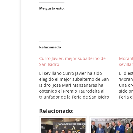
Me gusta esto:
Relacionado
Curro Javier, mejor subalterno de
Morant
San Isidro
sevill
El sevillano Curro Javier ha sido
El dies
elegido el mejor subalterno de San
'Moran
Isidro. José Mari Manzanares ha
una or
obtenido el Premio Taurodelta al
sido p
triunfador de la Feria de San Isidro
Feria d
tras las votaciones producidas al
oficial
término del abono isidril. Alejandro
finaliz
Relacionado:
Talavante se ha llevado el premio a
los pr
la mejor faena, la…
por re