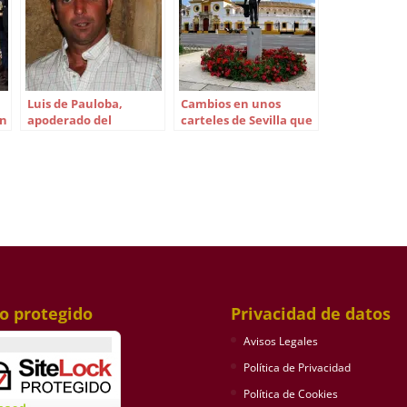
Luis de Pauloba,
Cambios en unos
an
apoderado del
carteles de Sevilla que
novillero Diego
se presentan el jueves
Vázquez
16 de febrero
io protegido
Privacidad de datos
Avisos Legales
Política de Privacidad
Política de Cookies