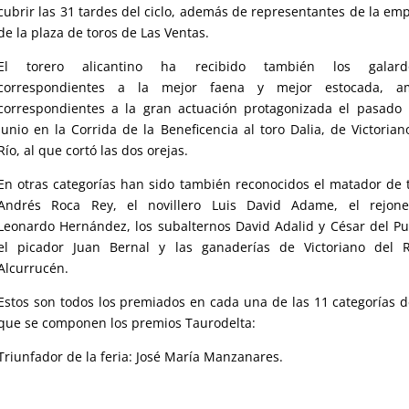
cubrir las 31 tardes del ciclo, además de representantes de la em
de la plaza de toros de Las Ventas.
El torero alicantino ha recibido también los galard
correspondientes a la mejor faena y mejor estocada, a
correspondientes a la gran actuación protagonizada el pasado
junio en la Corrida de la Beneficencia al toro Dalia, de Victorian
Río, al que cortó las dos orejas.
En otras categorías han sido también reconocidos el matador de 
Andrés Roca Rey, el novillero Luis David Adame, el rejone
Leonardo Hernández, los subalternos David Adalid y César del Pu
el picador Juan Bernal y las ganaderías de Victoriano del 
Alcurrucén.
Estos son todos los premiados en cada una de las 11 categorías d
que se componen los premios Taurodelta:
Triunfador de la feria: José María Manzanares.