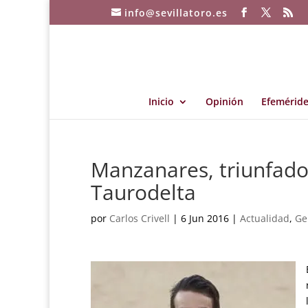
info@sevillatoro.es
Inicio
Opinión
Efeméride
Manzanares, triunfador
Taurodelta
por
Carlos Crivell
|
6 Jun 2016
|
Actualidad
,
Ge