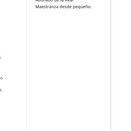
Maestranza desde pequeño.
e
ro
s.
31
 de