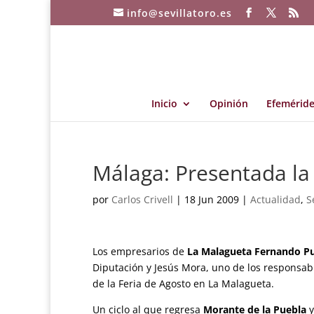
info@sevillatoro.es
Inicio
Opinión
Efeméride
Málaga: Presentada la 
por
Carlos Crivell
|
18 Jun 2009
|
Actualidad
,
S
Los empresarios de
La Malagueta Fernando P
Diputación y Jesús Mora, uno de los responsabl
de la Feria de Agosto en La Malagueta.
Un ciclo al que regresa
Morante de la Puebla
y