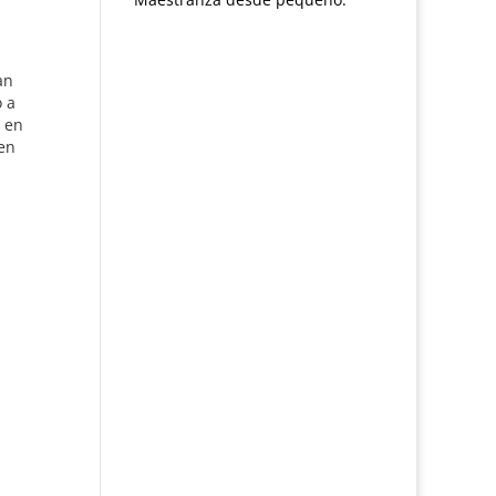
an
 a
r en
aen
de
La