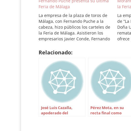
Fernando Puche presenta su última
Morant
Feria de Málaga
la Fer
La empresa de la plaza de toros de
La emp
Málaga, con Fernando Puche a la
de “La
cabeza, hizo públicos los carteles de
Doña U
la Feria de Málaga. Asistieron los
remata
empresarios Javier Conde, Fernando
ofrece
Puche y el nuevo presidente de la
ganade
Diputación de Málaga Elías
públic
Relacionado:
Bendodo. Fernando Puche señaló
Grande
que no se presentará a…
Enriqu
el cap
José Luis Cazalla,
Pérez Mota, en su
apoderado del
recta final como
rejoneador Andrés
novillero
Romero