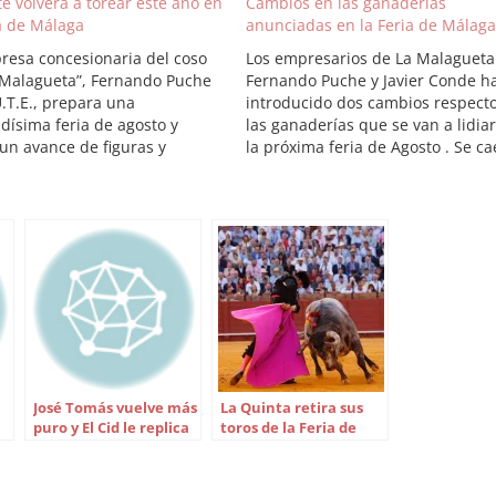
e volverá a torear este año en
Cambios en las ganaderías
ia de Málaga
anunciadas en la Feria de Málaga
resa concesionaria del coso
Los empresarios de La Malagueta
 Malagueta”, Fernando Puche
Fernando Puche y Javier Conde h
.T.E., prepara una
introducido dos cambios respecto
dísima feria de agosto y
las ganaderías que se van a lidia
 un avance de figuras y
la próxima feria de Agosto . Se c
rías que sus abonados y
de la feria de agosto los hierros 
o en general podrán disfrutar:
La Campana y María José Barral. 
s maestros del toreo como
primera será sustituida por un
e Ponce, José Mª Manzanares,
encierro de…
ote de paseo del…
José Tomás vuelve más
La Quinta retira sus
puro y El Cid le replica
toros de la Feria de
en Algeciras
Sevilla: Así están los
carteles