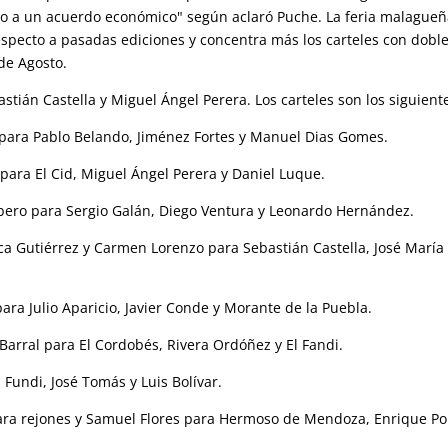
gado a un acuerdo económico" según aclaró Puche. La feria malague
specto a pasadas ediciones y concentra más los carteles con dobl
de Agosto.
ián Castella y Miguel Ángel Perera. Los carteles son los siguient
 para Pablo Belando, Jiménez Fortes y Manuel Dias Gomes.
 para El Cid, Miguel Ángel Perera y Daniel Luque.
bero para Sergio Galán, Diego Ventura y Leonardo Hernández.
ica Gutiérrez y Carmen Lorenzo para Sebastián Castella, José María
ra Julio Aparicio, Javier Conde y Morante de la Puebla.
 Barral para El Cordobés, Rivera Ordóñez y El Fandi.
l Fundi, José Tomás y Luis Bolívar.
para rejones y Samuel Flores para Hermoso de Mendoza, Enrique P