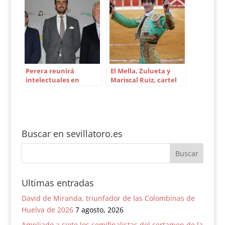
Perera reunirá
El Mella, Zulueta y
intelectuales en
Mariscal Ruiz, cartel
Sevilla como
del 12 de mayo en
homenaje a la
Sevilla
generación del 27
Buscar en sevillatoro.es
Ultimas entradas
David de Miranda, triunfador de las Colombinas de
Huelva de 2026
7 agosto, 2026
Ampliado a siete los semifinalistas del certamen de la