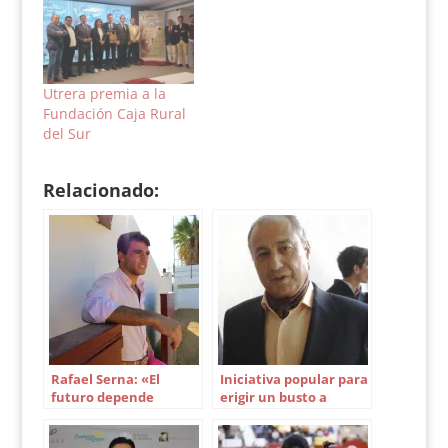
Utrera premia a la
Fundación Caja Rural
del Sur
Relacionado:
Rafael Serna: «El
Iniciativa popular para
futuro depende
erigir un busto a
mucho del día de la
Manolo Cortés en
alternativa»
Gines