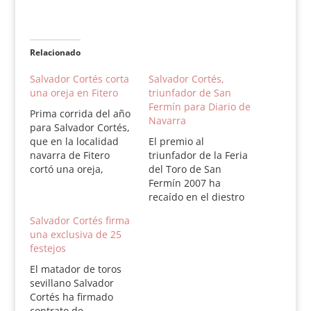
Relacionado
Salvador Cortés corta
Salvador Cortés,
una oreja en Fitero
triunfador de San
Fermín para Diario de
Prima corrida del año
Navarra
para Salvador Cortés,
que en la localidad
El premio al
navarra de Fitero
triunfador de la Feria
cortó una oreja,
del Toro de San
menos premio que
Fermín 2007 ha
sus compañeros de
recaído en el diestro
cartel Juan Bautista y
sevillano Salvador
Salvador Cortés firma
Leandro. Menos de
Cortés, según el
una exclusiva de 25
tres cuartos de plaza.
Diario de Navarra Una
festejos
Toros de Los
tarde de entrega,
Recitales, bien
valor, emoción y buen
El matador de toros
presentados, nobles
hacer torero hicieron
sevillano Salvador
aunque justos de
al diestro sevillano
Cortés ha firmado
fuerza. Juan Bautista,
hacerse con la
contrato de