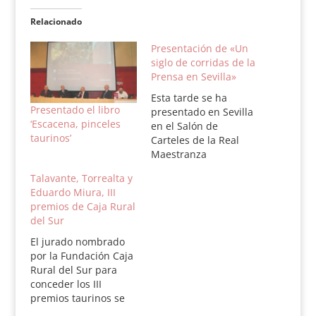
Relacionado
Presentación de «Un
siglo de corridas de la
Prensa en Sevilla»
Esta tarde se ha
Presentado el libro
presentado en Sevilla
‘Escacena, pinceles
en el Salón de
taurinos’
Carteles de la Real
Maestranza
de Caballería de
Talavante, Torrealta y
Sevilla el libro Un
Eduardo Miura, III
siglo de corridas de la
premios de Caja Rural
prensa, que ha escrito
del Sur
el periodista Santiago
Sánchez Tráver para
El jurado nombrado
la Asociación de la
por la Fundación Caja
Prensa de Sevilla y
Rural del Sur para
que está patrocinado
conceder los III
por la propia…
premios taurinos se
reunió en Sevilla. El