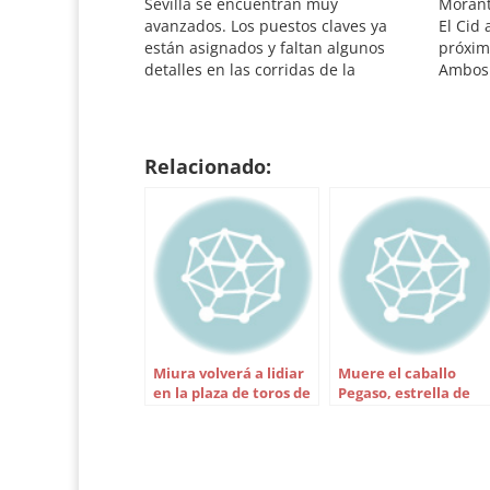
Sevilla se encuentran muy
Morant
avanzados. Los puestos claves ya
El Cid 
están asignados y faltan algunos
próxima
detalles en las corridas de la
Ambos 
preferia. De todas formas no hay
corrid
nada oficial. El abono contará con
Doming
Morante, El Juli, Manzanares y El Cid
forma, 
como espadas de…
convie
Relacionado:
Miura volverá a lidiar
Muere el caballo
en la plaza de toros de
Pegaso, estrella de
Madrid
Diego Ventura