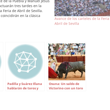
e de la Puebla y Manuel Jesús
actuarán tres tardes en la
 Feria de Abril de Sevilla.
coincidirán en la clásica
Avance de los carteles de la Feria
a de apertura del abono del
Abril de Sevilla
o de Resurrección. De esta
los dos sevillanos se
rten en la base…
Padilla y Suárez Illana
Osuna: Un saldo de
hablarán de toros y
Victorino con un toro
política en Cajasol
de bandera