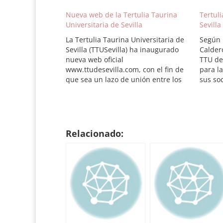
Nueva web de la Tertulia Taurina
Tertuli
Universitaria de Sevilla
Sevilla
La Tertulia Taurina Universitaria de
Según 
Sevilla (TTUSevilla) ha inaugurado
Calder
nueva web oficial
TTU de 
www.ttudesevilla.com, con el fin de
para la
que sea un lazo de unión entre los
sus so
socios y los aficionados taurinos. En
curso 
ella se puede encontrar toda la
Directi
actualidad de la TTU de Sevilla
"Tertul
(actividades, conferencias, capeas,
Sevill
visitas a ganaderías). Además,…
inscri
Relacionado: