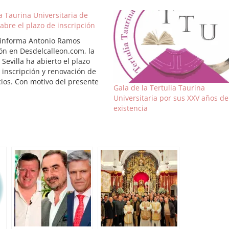
a Taurina Universitaria de
 abre el plazo de inscripción
informa Antonio Ramos
ón en Desdelcalleon.com, la
Sevilla ha abierto el plazo
 inscripción y renovación de
cios. Con motivo del presente
Gala de la Tertulia Taurina
académico 2007/2008, la Junta
Universitaria por sus XXV años de
va de la Asociación Cultural
existencia
ia Taurina Universitaria" de
a recuerda que el plazo de
pción para todos…