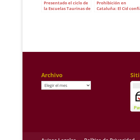
Presentado el ciclo de
Prohibición en
la Escuelas Taurinas de
Cataluña: El Cid confí
Andalucía
en una reacción del
toreo
Archivo
Sit
Archivo