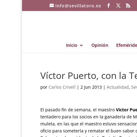
info@sevillatoro.es
Inicio
Opinión
Efeméride
Víctor Puerto, con la T
por
Carlos Crivell
|
2 Jun 2013
|
Actualidad
,
Sev
El pasado fin de semana, el maestro
Víctor Pu
tentadero para los socios en la ganadería de M
muleta, en las que el maestro estuvo sensaciona
oficio para someterla y rematar el buen sabor 