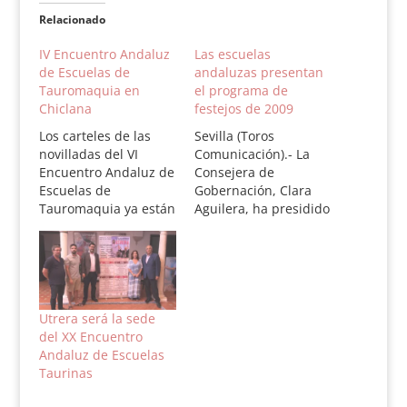
Relacionado
IV Encuentro Andaluz
Las escuelas
de Escuelas de
andaluzas presentan
Tauromaquia en
el programa de
Chiclana
festejos de 2009
Los carteles de las
Sevilla (Toros
novilladas del VI
Comunicación).- La
Encuentro Andaluz de
Consejera de
Escuelas de
Gobernación, Clara
Tauromaquia ya están
Aguilera, ha presidido
cerrados. Serán
la presentación del
cuatro novilladas sin
amplio calendario de
picadores dentro del
festejos de la
mismo fin de semana.
temporada 2009 de
La consejera de
las Escuelas de
Gobernación de la
Tauromaquia de
Utrera será la sede
Junta de Andalucía,
Andalucía, así como la
del XX Encuentro
Evangelina Naranjo,
extensa y detallada
Andaluz de Escuelas
máxima responsable
Memoria de
Taurinas
en materia taurina en
actividades de la