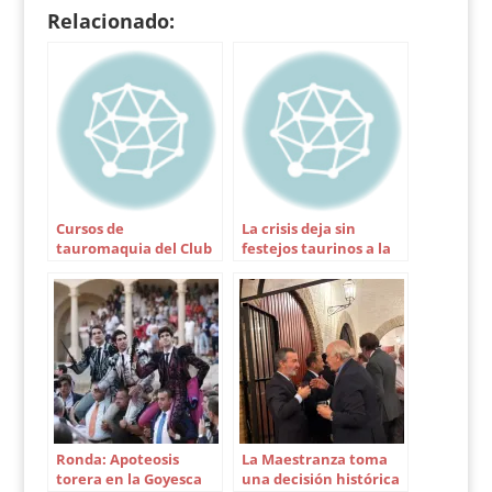
Andalucía, inaugurará
temporada pasada. El
Relacionado:
personalmente el
acto, con una brillante
Encuentro, que…
puesta en escena…
Cursos de
La crisis deja sin
tauromaquia del Club
festejos taurinos a la
de Aficionados
feria de La Algaba
Prácticos
Ronda: Apoteosis
La Maestranza toma
torera en la Goyesca
una decisión histórica