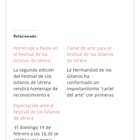
Relacionado
Homenaje a Paula en
Cartel de arte para el
el Festival de los
Festival de los Gitanos
Gitanos de Utrera
de Utrera
La segunda edición
La Hermandad de los
del Festival de Los
Gitanos ha
Gitanos de Utrera
conformado un
rendirá homenaje de
importantísimo “cartel
reconocimiento a
del arte” con primeras
Rafael de Paula en
figuras del toreo que
Expectación ante el
esta nueva etapa tras
servirá para rendir
Festival de los Gitanos
la inauguración de la
homenaje a Curro
de Utrera
plaza de toros de la
Romero y Rafael de
localidad sevillana. El
Paula, a celebrar el
El domingo 19 de
diestro jerezano, muy
19 de febrero de 2012
febrero a las 16,30 se
vinculado al festival y
a las 16,30,
celebra una nueva