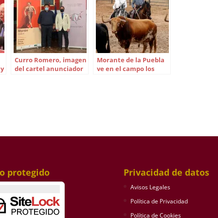
Curro Romero, imagen
Morante de la Puebla
 y
del cartel anunciador
ve en el campo los
de la corrida de Morón
toros de Torrestrella
de Huelva
io protegido
Privacidad de datos
Avisos Legales
Política de Privacidad
Política de Cookies