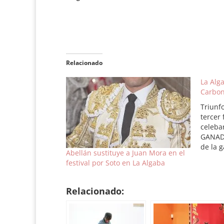
Relacionado
La Alg
Carbon
Triunf
tercer 
celebar
GANADE
de la 
Abellán sustituye a Juan Mora en el
conjun
festival por Soto en La Algaba
encast
TORERO
una ore
Relacionado:
tras u