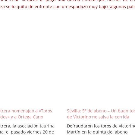
plaza se lo quitó de enfrente con un espadazo muy bajo: algunas pal
trera homenajeó a «Toros
Sevilla: 5ª de abono – Un buen to
odos» y a Ortega Cano
de Victorino no salva la corrida
rera, la asociación taurina
Defraudaron los toros de Victorin
na, el pasado viernes 20 de
Martín en la quinta del abono