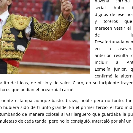
novena corrida
serial hubo t
dignos de ese no
y toreros qu
merecen vestir el 
de luce
Desafortunadamen
en la asevera
anterior resulta di
incluir a Ant
Lomelín junior, 
confirmó la altern
to de ideas, de oficio y de valor. Claro, en su incipiente trayec
toros que pedían el proverbial carné.
onente estampa aunque basto; bravo, noble pero no tonto, fue
 hubiera sido de triunfo grande. En el primer tercio, el toro mid
 tumbando de manera colosal al varilarguero que guardaba la pu
letazo de cada tanda, pero no lo consiguió. Intercaló por ahí un