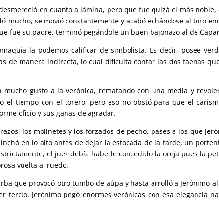
 desmereció en cuanto a lámina, pero que fue quizá el más noble, 
 dudó mucho, se movió constantemente y acabó echándose al toro en
que fue su padre, terminó pegándole un buen bajonazo al de Capar
maquia la podemos calificar de simbolista. Es decir, posee ver
 de manera indirecta, lo cual dificulta contar las dos faenas qu
n mucho gusto a la verónica, rematando con una media y revoler
o el tiempo con el torero, pero eso no obstó para que el carism
rme oficio y sus ganas de agradar.
erazos, los molinetes y los forzados de pecho, pases a los que Jer
nchó en lo alto antes de dejar la estocada de la tarde, un porten
 Estrictamente, el juez debía haberle concedido la oreja pues la pet
rosa vuelta al ruedo.
barba que provocó otro tumbo de aúpa y hasta arrolló a Jerónimo al 
er tercio, Jerónimo pegó enormes verónicas con esa elegancia na