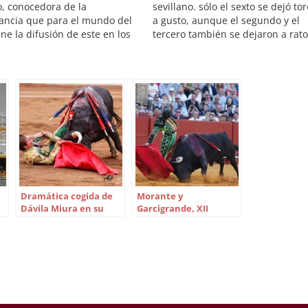
o, conocedora de la
sevillano. sólo el sexto se dejó to
ancia que para el mundo del
a gusto, aunque el segundo y el
ene la difusión de este en los
tercero también se dejaron a rato
 de comunicación, ha
Cortés perdió la oreja por un
jeado al programa de Canal
pinchazo. Plaza de toros de la
 "Toros para todos” y a su
Maestranza. Jueves, 28 de abril d
or y presentador Enrique
2011.…
o.…
Dramática cogida de
Morante y
Dávila Miura en su
Garcigrande, XII
vuelta en Santander
premios del Hotel
Colón de Sevilla