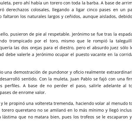
uleta, pero ahí había un torero con toda la barba. A base de arri
ró derechazos colosales, llegando a ligar cinco pases en un p
faltaron los naturales largos y ceñidos, aunque aislados, debido
llo, pusieron de pie al respetable. Jerónimo se fue tras la espad
ndo trompicado por el toro, mismo que le rompió la taleguill
uería las dos orejas para el diestro, pero el absurdo juez sólo l
dad debe valerle a Jerónimo ocupar el puesto vacante en la corrid
dio una demostración de pundonor y oficio realmente extraordinari
desarrolló sentido. Con la muleta, Juan Pablo se fajó con una fi
 perfiles. A base de no perder el paso, salirle adelante al t
 pases de enrome valor.
zó y le propinó una voltereta tremenda, haciendo volar al menudo t
l torero queretano no se amilanó en lo más mínimo y llegó inclus
 lástima que no matara bien, pues los trofeos se le escaparon y