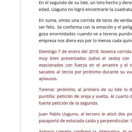
En el segundo de su lote, un toro hecho y derec
edad, Llaguno no logró encontrarle la cuadratura
En suma, vimos una corrida de toros de verdad
ser feliz. Se conforma con la emoción y el pel
goza enormidades cuando ve a toreros pundono
empresa nos diera eso por lo menos cada quin
Domingo 7 de enero del 2018. Novena corrida 
muy bien presentados (salvo el sexto) con e
ovacionados con fuerza en el arrastre y el t
sacados al tercio por Jerónimo durante su vu
aplausos.
Toreros: Jerónimo, al primero de su lote l
puntilla: petición de oreja y vuelta. Al cuarto
fuerte petición de la segunda.
Juan Pablo Llaguno, al tercero le atizó dos pi
pasaportó de estocada caída y perpendicular: 
Antonio Lomelín confirmó la alternativa. Al