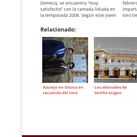
Domecq, se encuentra “muy
febrer
satisfecho” con la camada lidiada en
import
la temporada 2008. Según este joven
toro ti
ganadero, “el año ha supuesto una
medios
progresión más en el camino que
homena
Relacionado:
hemos emprendido para lograr el
Sur TV
tipo de toros con el que soñamos”.
direct
Naturalmente,…
Romer
Azulejo en Osuna en
Los abonados de
recuerdo del toro
Sevilla exigen
‘Pepeluis’, de Julio de la
protección contra los
Puerta
antitaurinos