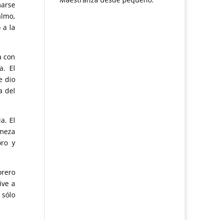
marse
almo,
 a la
a con
a. El
e dio
a del
a. El
rmeza
oro y
orero
ive a
 sólo