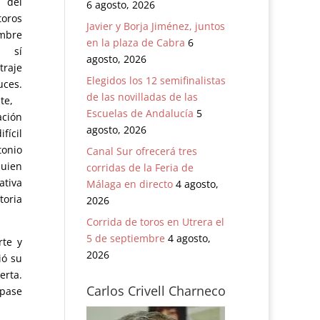
 del
6 agosto, 2026
oros
Javier y Borja Jiménez, juntos
mbre
en la plaza de Cabra
6
e sí
agosto, 2026
traje
Elegidos los 12 semifinalistas
s.
de las novilladas de las
te,
Escuelas de Andalucía
5
ción
agosto, 2026
fícil
onio
Canal Sur ofrecerá tres
quien
corridas de la Feria de
ativa
Málaga en directo
4 agosto,
toria
2026
Corrida de toros en Utrera el
5 de septiembre
4 agosto,
rte y
2026
ió su
erta.
Carlos Crivell Charneco
 pase