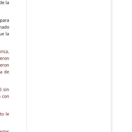
de la
 para
onado
ue la
rica,
ueron
ueron
da de
ó sin
a con
to le
ectos