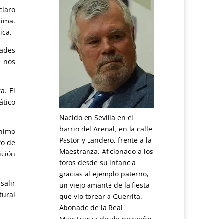
claro
cima.
ica.
dades
e nos
a. El
ático
Nacido en Sevilla en el
barrio del Arenal, en la calle
ónimo
Pastor y Landero, frente a la
to de
Maestranza. Aficionado a los
ición
toros desde su infancia
gracias al ejemplo paterno,
salir
un viejo amante de la fiesta
tural
que vio torear a Guerrita.
Abonado de la Real
Maestranza desde pequeño.