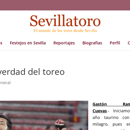
s
Festejos en Sevilla
Reportajes
Biografías
Perfil
C
verdad del toreo
neral
Gastón Ramí
Cuevas
.- Iniciam
año taurino co
milagro, pues e