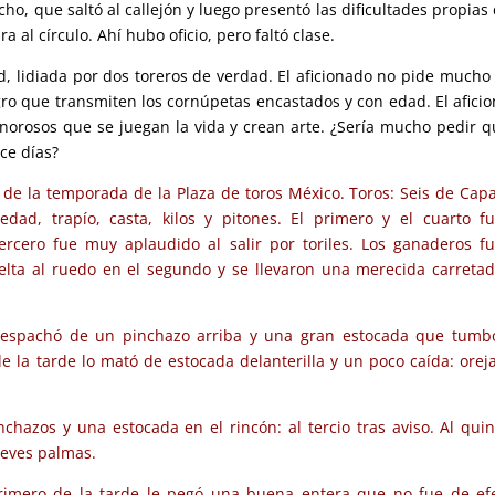
ho, que saltó al callejón y luego presentó las dificultades propias 
 al círculo. Ahí hubo oficio, pero faltó clase.
, lidiada por dos toreros de verdad. El aficionado no pide mucho
igro que transmiten los cornúpetas encastados y con edad. El afici
rosos que se juegan la vida y crean arte. ¿Sería mucho pedir q
ce días?
de la temporada de la Plaza de toros México. Toros: Seis de Capa
dad, trapío, casta, kilos y pitones. El primero y el cuarto f
ercero fue muy aplaudido al salir por toriles. Los ganaderos f
elta al ruedo en el segundo y se llevaron una merecida carreta
o despachó de un pinchazo arriba y una gran estocada que tumb
 de la tarde lo mató de estocada delanterilla y un poco caída: orej
nchazos y una estocada en el rincón: al tercio tras aviso. Al quin
leves palmas.
 primero de la tarde le pegó una buena entera que no fue de ef