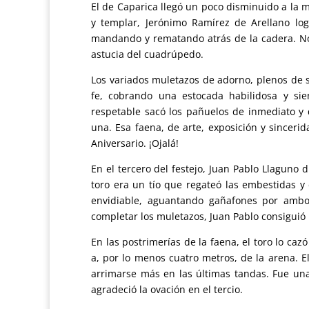
El de Caparica llegó un poco disminuido a la m
y templar, Jerónimo Ramírez de Arellano log
mandando y rematando atrás de la cadera. No 
astucia del cuadrúpedo.
Los variados muletazos de adorno, plenos de se
fe, cobrando una estocada habilidosa y sie
respetable sacó los pañuelos de inmediato y q
una. Esa faena, de arte, exposición y sinceri
Aniversario. ¡Ojalá!
En el tercero del festejo, Juan Pablo Llaguno 
toro era un tío que regateó las embestidas y 
envidiable, aguantando gañafones por ambos
completar los muletazos, Juan Pablo consiguió
En las postrimerías de la faena, el toro lo ca
a, por lo menos cuatro metros, de la arena. E
arrimarse más en las últimas tandas. Fue una
agradeció la ovación en el tercio.