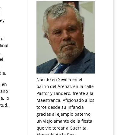
,
i
uey
ro,
final
.
el
o
die.
Nacido en Sevilla en el
, en
barrio del Arenal, en la calle
cano
Pastor y Landero, frente a la
a, lo
Maestranza. Aficionado a los
itud.
toros desde su infancia
gracias al ejemplo paterno,
un viejo amante de la fiesta
que vio torear a Guerrita.
Abonado de la Real