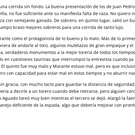
una corrida sin fondo. La buena presentación de los de Juan Pedro
a, no fue suficiente ante su manifiesta falta de raza. No quiero n
za con semejante ganado. De sobrero, en quinto lugar, salió un b
campo bravo mejores sobreros para una corrida de tanto lujo.
ante como el protagonista de lo bueno y lo malo. Más de lo prime
nera de andarle al toro, algunos muletazos de gran empaque y el 
ra, verdaderos monumentos a la mejor torería de todos los tiempos
 en cuestiones taurinas que interrumpió la entrevista cuando ya 
n. El quinto fue muy malo y Morante estuvo mal, pero es que inclus
rero con capacidad para estar mal en estos tiempos y no aburrir na
in gracia, con mucho tacto para guardar la distancia de seguridad
ría a decirle a un torero cuando debe retirarse, pero alguien cer
o Aguado toreó muy bien mientras el tercero se dejó. Alargó la faen
anejo deficiente de la espada, algo que debería mejorar con pront