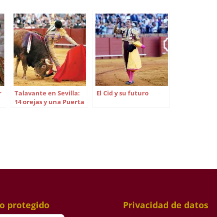
r
Talavante en Sevilla:
El Cid y su futuro
14 orejas y una Puerta
del Príncipe en 25
corridas
io protegido
Privacidad de datos