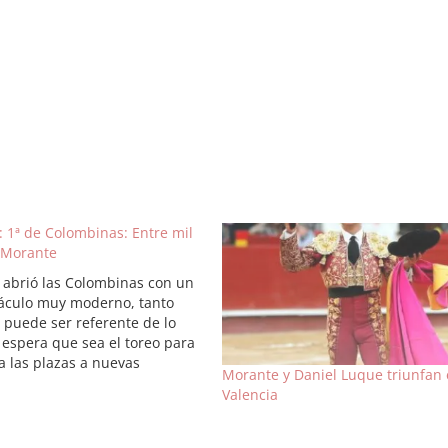
: 1ª de Colombinas: Entre mil
 Morante
 abrió las Colombinas con un
áculo muy moderno, tanto
 puede ser referente de lo
 espera que sea el toreo para
a las plazas a nuevas
Morante y Daniel Luque triunfan
ciones. La corrida de
Valencia
a, correcta de presencia,
 de todo y solo tuvo algún
de nobleza. Perera puso en…