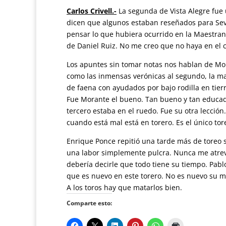
Carlos Crivell.-
La segunda de Vista Alegre fue 
dicen que algunos estaban reseñados para Sevill
pensar lo que hubiera ocurrido en la Maestran
de Daniel Ruiz. No me creo que no haya en el 
Los apuntes sin tomar notas nos hablan de Mor
como las inmensas verónicas al segundo, la ma
de faena con ayudados por bajo rodilla en tier
Fue Morante el bueno. Tan bueno y tan educado
tercero estaba en el ruedo. Fue su otra lecció
cuando está mal está en torero. Es el único to
Enrique Ponce repitió una tarde más de toreo s
una labor simplemente pulcra. Nunca me atreve
debería decirle que todo tiene su tiempo. Pabl
que es nuevo en este torero. No es nuevo su m
A los toros hay que matarlos bien.
Comparte esto: