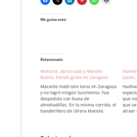
Me gusta esto:
Relacionado
Morante, abroncado y Manolo
Huelva
Bueno, herido grave en Zaragoza
pases,
Marante mató seis toros en Zaragoza
Huelva
y no logró ningún lucimiento. Fue
espect
despedido con lluvia de
que no
almohadillas. En la misma corrida, el
que se
banderillero de Utrera Manolo
atraer 
Bueno, que se despedía del toreo en
genera
esta tarde, fue cogido al poner un
Jandill
par de banderillas al tercero.
careció
Trasladado de inmediato a la…
grado 