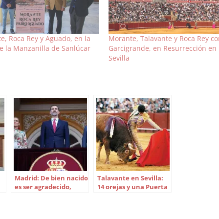
e, Roca Rey y Aguado, en la
Morante, Talavante y Roca Rey co
de la Manzanilla de Sanlúcar
Garcigrande, en Resurrección en
Sevilla
Madrid: De bien nacido
Talavante en Sevilla:
es ser agradecido,
14 orejas y una Puerta
Majestad
del Príncipe en 25
corridas