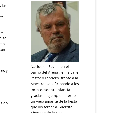
 las
uta
 y
miso
reo
con
Nacido en Sevilla en el
ces y
barrio del Arenal, en la calle
Pastor y Landero, frente a la
Maestranza. Aficionado a los
toros desde su infancia
gracias al ejemplo paterno,
un viejo amante de la fiesta
 sido
que vio torear a Guerrita.
Abonado de la Real