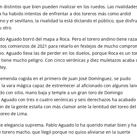
 distintos que bien pueden rivalizar en los ruedos. Las rivalidades
ria ha habido intentos de enfrentar a dos toreros más como ardid
o y el sevillano, la rivalidad la está dictando el público, que disfr
 otro.
o Aguado borró del mapa a Roca. Pero el torero andino tiene raza
estos comienzos de 2021 para retarlo en festejos de mucho compro
o. Aguado lleva las de perder en los duelos, porque Roca es un to
tiene mucho peligro. Con cinco verónicas y diez muletazos acaba 
Rey.
tremenda cogida en el primero de Juan José Domínguez, se pudo
la vara mágica capaz de estremecer al aficionado con algunos lan
do con sitio, mano baja y temple a un gran toro de Domingo
. Aguado con tres o cuatro verónicas y seis derechazos ha acabado
 de la gente estalla con más clamor ante la lentitud del toreo del
toreo de Lima.
 de elegancia suprema, Pablo Aguado lo ha querido matar bien y ha
torero macho, que llegó porque no quiso aliviarse en la suerte