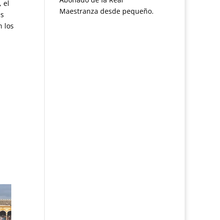
 el
Maestranza desde pequeño.
es
n los