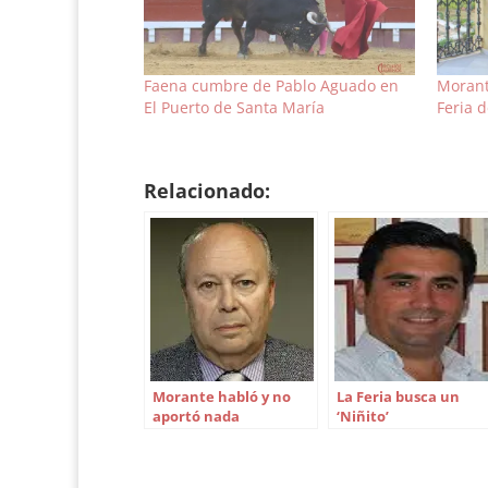
Faena cumbre de Pablo Aguado en
Morant
El Puerto de Santa María
Feria 
Relacionado:
Morante habló y no
La Feria busca un
aportó nada
‘Niñito’