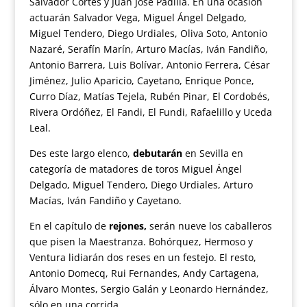
Salvador Cortés y Juan José Padilla. En una ocasión
actuarán Salvador Vega, Miguel Ángel Delgado,
Miguel Tendero, Diego Urdiales, Oliva Soto, Antonio
Nazaré, Serafín Marín, Arturo Macías, Iván Fandiño,
Antonio Barrera, Luis Bolívar, Antonio Ferrera, César
Jiménez, Julio Aparicio, Cayetano, Enrique Ponce,
Curro Díaz, Matías Tejela, Rubén Pinar, El Cordobés,
Rivera Ordóñez, El Fandi, El Fundi, Rafaelillo y Uceda
Leal.
Des este largo elenco,
debutarán
en Sevilla en
categoría de matadores de toros Miguel Ángel
Delgado, Miguel Tendero, Diego Urdiales, Arturo
Macías, Iván Fandiño y Cayetano.
En el capítulo de
rejones,
serán nueve los caballeros
que pisen la Maestranza. Bohórquez, Hermoso y
Ventura lidiarán dos reses en un festejo. El resto,
Antonio Domecq, Rui Fernandes, Andy Cartagena,
Álvaro Montes, Sergio Galán y Leonardo Hernández,
sólo en una corrida.