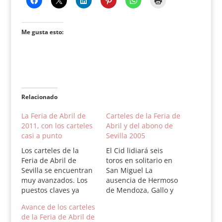
Me gusta esto:
Relacionado
La Feria de Abril de
Carteles de la Feria de
2011, con los carteles
Abril y del abono de
casi a punto
Sevilla 2005
Los carteles de la
El Cid lidiará seis
Feria de Abril de
toros en solitario en
Sevilla se encuentran
San Miguel La
muy avanzados. Los
ausencia de Hermoso
puestos claves ya
de Mendoza, Gallo y
están asignados y
Perera, motivos para
Avance de los carteles
faltan algunos
la polémica La
de la Feria de Abril de
detalles en las
empresa Pagés