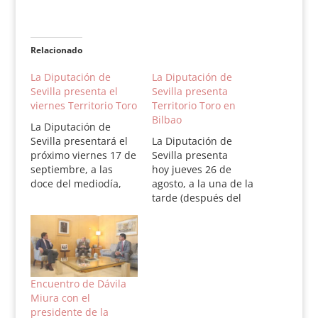
Relacionado
La Diputación de
La Diputación de
Sevilla presenta el
Sevilla presenta
viernes Territorio Toro
Territorio Toro en
Bilbao
La Diputación de
Sevilla presentará el
La Diputación de
próximo viernes 17 de
Sevilla presenta
septiembre, a las
hoy jueves 26 de
doce del mediodía,
agosto, a la una de la
Territorio Toro, nuevo
tarde (después del
producto turístico que
apartado), Territorio
pretende dar a
Toro, un nuevo
conocer facetas
producto turístico que
culturales, sociales,
pretende dar a
ecológicas,
conocer facetas
económicas y de
culturales, sociales,
Encuentro de Dávila
oficios relacionadas
ecológicas,
Miura con el
con el toro bravo. El
económicas y de
presidente de la