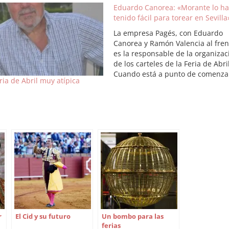
Eduardo Canorea: «Morante lo ha
tenido fácil para torear en Sevilla
La empresa Pagés, con Eduardo
Canorea y Ramón Valencia al fren
es la responsable de la organizac
de los carteles de la Feria de Abril
Cuando está a punto de comenza
ria de Abril muy atípica
un nuevo ciclo, Eduardo Canorea
hace una reflexión sobre su punt
de vista de las combinaciones y
sobre los…
r
El Cid y su futuro
Un bombo para las
ferias