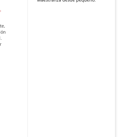
»
te,
ión
.
r
o