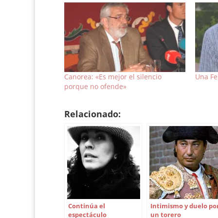
Canorea: «Es mejor el silencio
Una Fe
porque no ofende»
Relacionado:
Continúa el
Intimismo y duelo po
espectáculo
un torero