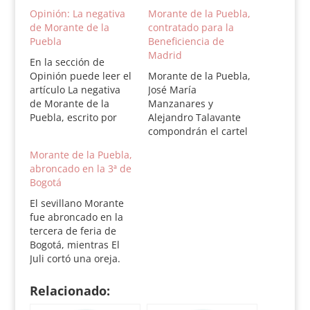
Opinión: La negativa
Morante de la Puebla,
de Morante de la
contratado para la
Puebla
Beneficiencia de
Madrid
En la sección de
Opinión puede leer el
Morante de la Puebla,
artículo La negativa
José María
de Morante de la
Manzanares y
Puebla, escrito por
Alejandro Talavante
Carlos Crivell
compondrán el cartel
de la tradicional
Morante de la Puebla,
Corrida de
abroncado en la 3ª de
Beneficencia de Las
Bogotá
Ventas, según publica
Rosario Pérez en el
El sevillano Morante
periódico ABC. En la
fue abroncado en la
misma información se
tercera de feria de
señala que este sería
Bogotá, mientras El
el único paseíllo de
Juli cortó una oreja.
Morante de la Puebla
Bogotá (Colombia).
en el coso…
Domingo 25 de
Relacionado:
enero.3ª de Feria. Casi