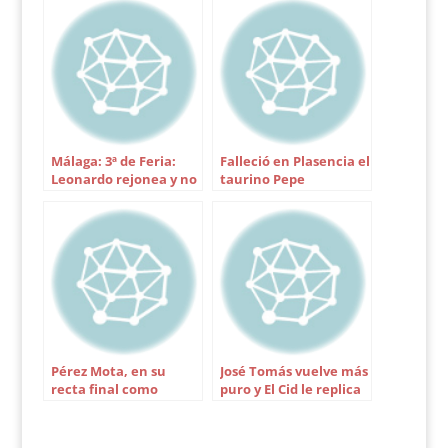
lleno. Toros de Juan
Bernardo Caicedo,
desiguales de
presentación, justos
de fuerzas y
deslucidos. 2º, 4º, 5º
pitados en el arrastre.
El 3º,…
Málaga: 3ª de Feria:
Falleció en Plasencia el
Leonardo rejonea y no
taurino Pepe
remata
Mirabeleño
Pérez Mota, en su
José Tomás vuelve más
recta final como
puro y El Cid le replica
novillero
en Algeciras